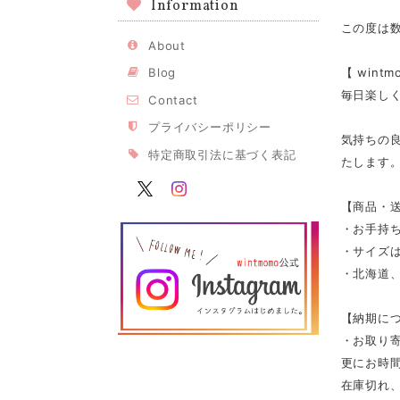
Information
この度は
About
【 win
Blog
毎日楽し
Contact
プライバシーポリシー
気持ちの
特定商取引法に基づく表記
たします
【商品・
・お手持
・サイズは
・北海道、
【納期に
・お取り寄
更にお時
在庫切れ