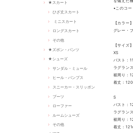
を備えた
★スカート
▪このコ
ひざ丈スカート
ミニスカート
【カラー
グレー・
ロングスカート
その他
【サイズ
★ズボン・パンツ
XS
★シューズ
バスト：11
ラグランス
サンダル・ミュール
裾周り：12
ヒール・パンプス
着丈：120
スニーカー・スリッポン
ブーツ
S
バスト：12
ローファー
ラグランス
ルームシューズ
裾周り：12
その他
着丈：121