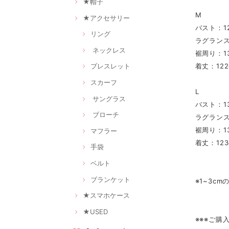
★帽子
M
★アクセサリー
バスト：12
リング
ラグランス
ネックレス
裾周り：13
着丈：122
ブレスレット
スカーフ
L
サングラス
バスト：13
ブローチ
ラグランス
裾周り：13
マフラー
着丈：123
手袋
ベルト
ブランケット
※1~3c
★スマホケース
★USED
※※※ご購