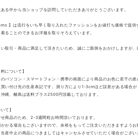
数ある中から当ショップを訪問していただきありがとうございます。
tmomo 】は流行をいち早く取り入れたファッションをお値打ち価格で提
く着ることのできるお洋服を取りそろえています。
良い取引・商品に満足して頂きたいため、誠にご面倒をおかけしますが、
。
送料について】
ちのパソコン・スマートフォン・携帯の画面により商品のお色に若干の差
買い付け先の生産表記です。測り方により1-3cmほど誤差がある場合
沖縄、離島は送料プラス2500円頂戴しております。
ついて】
せ商品のため、2-3週間程お時間頂いております。
間かかる場合もございますので、余裕をもってご注文いただきますようお
、生産中止の商品につきましてはキャンセルさせていただく場合がござい