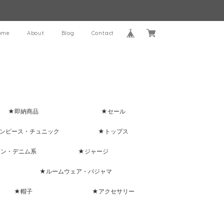
ome
About
Blog
Contact
★即納商品
★セール
ンピース・チュニック
★トップス
ャン・デニム系
★ジャージ
★ルームウェア・パジャマ
★帽子
★アクセサリー