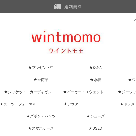
送料無料
H
★プレゼント中
★Q＆A
★全商品
★水着
★ワ
★ジャケット・カーディガン
★パーカー・スウェット
★ジージ
★スーツ・フォーマル
★アウター
★ドレス
★ズボン・パンツ
★シューズ
★スマホケース
★USED