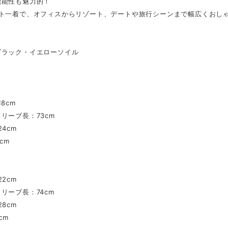
機能性も魅力的！
ート一着で、オフィスからリゾート、デートや旅行シーンまで幅広くおし
】
ブラック・イエローソイル
】
8cm
リーブ長：73cm
4cm
cm
2cm
リーブ長：74cm
8cm
cm