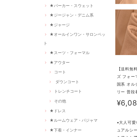
★パーカー・スウェット
★ジージャン・デニム系
★ジャージ
★オールインワン・サロンペッ
ト
★スーツ・フォーマル
★アウター
【送料無料
コート
ズ フォー
ダウンコート
国系 オルチ
トレンチコート
リー 普段着
その他
¥6,0
★ドレス
★ルームウェア・パジャマ
▪大人可
★下着・インナー
ュアルシ