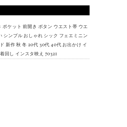
 ポケット 前開き ボタン ウエスト帯 ウエ
い シンプル おしゃれ シック フェエミニン
作 秋 冬 20代 30代 40代 お出かけ イ
着回し インスタ映え 70321