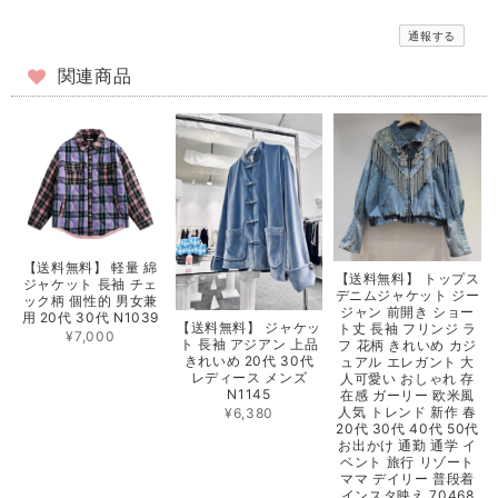
通報する
関連商品
【送料無料】 軽量 綿
【送料無料】 トップス
ジャケット 長袖 チェ
デニムジャケット ジー
ック柄 個性的 男女兼
ジャン 前開き ショー
用 20代 30代 N1039
【送料無料】 ジャケッ
ト丈 長袖 フリンジ ラ
¥7,000
ト 長袖 アジアン 上品
フ 花柄 きれいめ カジ
きれいめ 20代 30代
ュアル エレガント 大
レディース メンズ
人可愛い おしゃれ 存
N1145
在感 ガーリー 欧米風
人気 トレンド 新作 春
¥6,380
20代 30代 40代 50代
お出かけ 通勤 通学 イ
ベント 旅行 リゾート
ママ デイリー 普段着
インスタ映え 70468