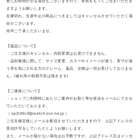
更にお時間かかる場合もございますので、余裕をもってご注文いただき
ますようお願いします。
在庫切れ、生産中止の商品につきましてはキャンセルさせていただく場
合がございます。
何卒ご了承くださいませ。
【返品について】
・ご注文後のキャンセル・内容変更はお受けできません。
・品到着後に関して、サイズ変更、カラーやイメージが違う、実寸が違
う等を気にされる方のクレーム、返品、交換は一切お受けしておりませ
ん。(破れ等の初期不良は除きます)
【ご連絡について】
・ショップご利用時にあたりご案内やお取り寄せ状況をメールにてさせ
ていただいております。
（
sp2t46c9@watch.ocn.ne.jp
）
ご注文確定後にメールを配信させていただきますので、上記アドレスの
受信許可をしていただくようお願いします。
また、メールが届かない場合はお手数ですが、上記アドレス又はメッセ