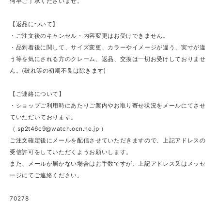
何卒ご了承くださいませ。
【返品について】
・ご注文後のキャンセル・内容変更はお受けできません。
・品到着後に関して、サイズ変更、カラーやイメージが違う、実寸が違
う等を気にされる方のクレーム、返品、交換は一切お受けしておりませ
ん。(破れ等の初期不良は除きます)
【ご連絡について】
・ショップご利用時にあたりご案内やお取り寄せ状況をメールにてさせ
ていただいております。
（
sp2t46c9@watch.ocn.ne.jp
）
ご注文確定後にメールを配信させていただきますので、上記アドレスの
受信許可をしていただくようお願いします。
また、メールが届かない場合はお手数ですが、上記アドレス又はメッセ
ージにてご連絡ください。
70278