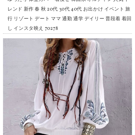
レンド 新作 春 秋 20代 30代 40代 お出かけ イベント 旅
行 リゾート デート ママ 通勤 通学 デイリー 普段着 着回
し インスタ映え 70278