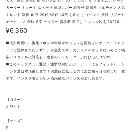
大人可愛い きれいめ シンプル おしゃれ カジュアル フェミニン シック
ガーリー キュート ゆったり 体型カバー 着痩せ 韓国系 オルチャン 人気
トレンド 新作 春 秋 20代 30代 40代 お出かけ イベント 旅行 リゾート
デート ママ 通勤 通学 デイリー 普段着 着回し インスタ映え 70278
¥6,360
■大人可愛い、胸元リボンや刺繍がオシャレな長袖プルオーバー！キュ
ートで洗練されたデザインが魅力です。カジュアルからきれいめまで幅
広いスタイルに対応し、春秋のデイリーコーデにぴったりです。
■このトップスは、通勤・通学やお出かけ、デートにもフィットし、シ
ーンを選ばず活躍します！お洒落に見えるのに楽に着られる嬉しい一枚
です。インスタ映えも狙える絶妙なバランスが楽しめます。
【カラー】
ホワイト
【サイズ】
F