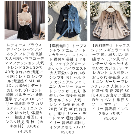
レディース ブラウス
【送料無料】 トップス
【送料無料】 トップス
デザイン シャツ ハイ
シャツ レギュラースリ
シャツ デニム ツート
ネック フレア袖 長袖
ーブ 胸元紐リボン 刺
ンカラー ウエストベル
大人可愛い ママコーデ
繍 ボヘミアン風 ヴィ
ト 襟付き 長袖 ミドル
ママファッション 人気
ンテージ ゆったり き
丈 フェイクダメージ
トレンド 20代 30代
れいめ カジュアル エ
ポケット ハイウエスト
40代 きれいめ 清廉 イ
レガント 大人可愛い
大人可愛い きれいめ
イ感じ レトロ シンプ
おしゃれ 存在感 フェ
シンプル おしゃれ ラ
ル 清潔感 S M L XL
ミニン ガーリー フレ
フ カジュアル フェミ
2XL お出かけ デート
ンチシック 人気トレン
ニン ガーリー キュー
おしゃれ プレゼント
ド 新作 春 夏 20代 30
ト シック ゆったり 体
韓国 オルチャン 通勤
代 40代 お出かけ 通勤
型カバー 着痩せ 韓国
通学 オフィス OL デイ
通学 イベント 旅行 リ
系 オルチャン 人気 ト
リー 普段着 ラフ カジ
ゾート ママ デート デ
レンド 新作 春 秋 冬
ュアル フェミニン シ
イリー 普段着 インス
20代 30代 40代 お出
ック ゆったり 体型カ
タ映え 70401
かけ 旅行 リゾート デ
バー 着痩せ 着回し イ
ート ママ 通勤 通学 デ
¥5,000
ンスタ映え 春 秋 【送
イリー 普段着 着回し
料無料】 80002
インスタ映え 70237
¥4,300
¥5,000