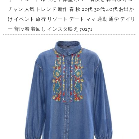
チャン 人気 トレンド 新作 春 秋 20代 30代 40代 お出か
け イベント 旅行 リゾート デート ママ 通勤 通学 デイリ
ー 普段着 着回し インスタ映え 70271