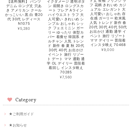
ト丈 長袖 フリンジ ラ
【送料無料】 パンツ
イクダメージ 透明ボタ
フ 花柄 きれいめ カジ
デニム ロング丈 穴あ
ン 前開き ロングスカ
ュアル エレガント 大
き アメリカン クール
ート フレア Aライン
人可愛い おしゃれ 存
かっこいい 黒 白 青20
ハイウエスト ラフ 大
在感 ガーリー 欧米風
代 30代 レディース
人可愛い きれいめ シ
人気 トレンド 新作 春
N1075
ンプル おしゃれ シッ
20代 30代 40代 50代
ク フェエミニン ガー
¥5,280
お出かけ 通勤 通学 イ
リー ゆったり 体型カ
ベント 旅行 リゾート
バー 着痩せ 韓国系 オ
ママ デイリー 普段着
ルチャン 人気 トレン
インスタ映え 70468
ド 新作 春 夏 秋 20代
¥9,000
30代 40代 お出かけ
イベント 旅行 リゾー
ト デート ママ 通勤 通
学 OL デイリー 普段着
着回し インスタ映え
70285
¥7,560
Category
★ご利用ガイド
★お知らせ