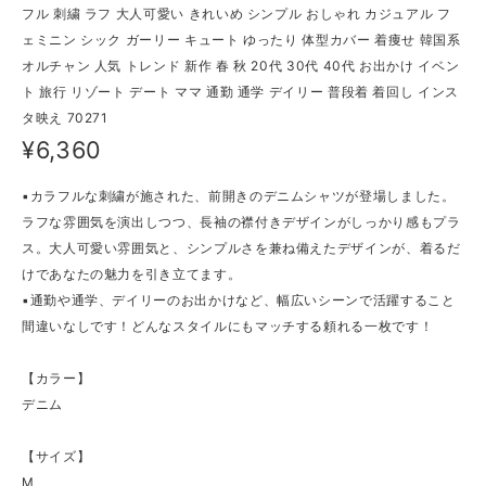
フル 刺繍 ラフ 大人可愛い きれいめ シンプル おしゃれ カジュアル フ
ェミニン シック ガーリー キュート ゆったり 体型カバー 着痩せ 韓国系
オルチャン 人気 トレンド 新作 春 秋 20代 30代 40代 お出かけ イベン
ト 旅行 リゾート デート ママ 通勤 通学 デイリー 普段着 着回し インス
タ映え 70271
¥6,360
▪カラフルな刺繍が施された、前開きのデニムシャツが登場しました。
ラフな雰囲気を演出しつつ、長袖の襟付きデザインがしっかり感もプラ
ス。大人可愛い雰囲気と、シンプルさを兼ね備えたデザインが、着るだ
けであなたの魅力を引き立てます。
▪通勤や通学、デイリーのお出かけなど、幅広いシーンで活躍すること
間違いなしです！どんなスタイルにもマッチする頼れる一枚です！
【カラー】
デニム
【サイズ】
M