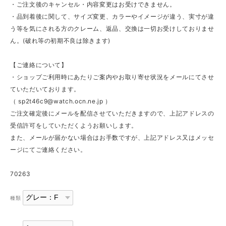
・ご注文後のキャンセル・内容変更はお受けできません。
・品到着後に関して、サイズ変更、カラーやイメージが違う、実寸が違
う等を気にされる方のクレーム、返品、交換は一切お受けしておりませ
ん。(破れ等の初期不良は除きます)
【ご連絡について】
・ショップご利用時にあたりご案内やお取り寄せ状況をメールにてさせ
ていただいております。
（
sp2t46c9@watch.ocn.ne.jp
）
ご注文確定後にメールを配信させていただきますので、上記アドレスの
受信許可をしていただくようお願いします。
また、メールが届かない場合はお手数ですが、上記アドレス又はメッセ
ージにてご連絡ください。
70263
種類