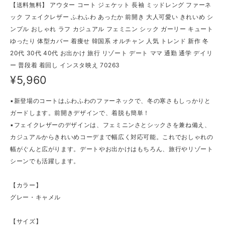
【送料無料】 アウター コート ジェケット 長袖 ミッドレング ファーネ
ック フェイクレザー ふわふわ あったか 前開き 大人可愛い きれいめ シ
ンプル おしゃれ ラフ カジュアル フェミニン シック ガーリー キュート
ゆったり 体型カバー 着痩せ 韓国系 オルチャン 人気 トレンド 新作 冬
20代 30代 40代 お出かけ 旅行 リゾート デート ママ 通勤 通学 デイリ
ー 普段着 着回し インスタ映え 70263
¥5,960
▪新登場のコートはふわふわのファーネックで、冬の寒さもしっかりと
ガードします。前開きデザインで、着脱も簡単！
▪フェイクレザーのデザインは、フェミニンさとシックさを兼ね備え、
カジュアルからきれいめコーデまで幅広く対応可能。これでおしゃれの
幅がぐんと広がります。デートやお出かけはもちろん、旅行やリゾート
シーンでも活躍します。
【カラー】
グレー・キャメル
【サイズ】