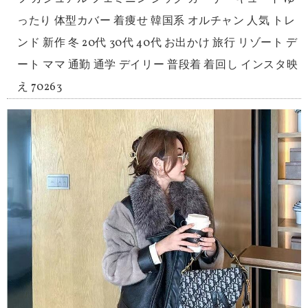
ったり 体型カバー 着痩せ 韓国系 オルチャン 人気 トレ
ンド 新作 冬 20代 30代 40代 お出かけ 旅行 リゾート デ
ート ママ 通勤 通学 デイリー 普段着 着回し インスタ映
え 70263