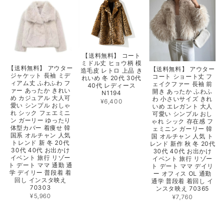
【送料無料】 コート
ミドル丈 ヒョウ柄 模
【送料無料】 アウター
【送料無料】 アウター
造毛皮 レトロ 上品 き
ジャケット 長袖 ミデ
コート ショート丈 フ
れいめ 冬 20代 30代
ィアム丈 ふわふわ フ
ェイクファー 長袖 前
40代 レディース
ァー あったか きれい
開き あったか ふわふ
N1194
め カジュアル 大人可
わ 小さいサイズ きれ
¥6,400
愛い シンプル おしゃ
いめ エレガント 大人
れ シック フェエミニ
可愛い シンプル おし
ン ガーリー ゆったり
ゃれ シック 存在感 フ
体型カバー 着痩せ 韓
ェミニン ガーリー 韓
国系 オルチャン 人気
国 オルチャン 人気 ト
トレンド 新 冬 20代
レンド 新作 秋 冬 20代
30代 40代 お出かけ
30代 40代 お出かけ
イベント 旅行 リゾー
イベント 旅行 リゾー
ト デート ママ 通勤 通
ト デート ママ デイリ
学 デイリー 普段着 着
ー オフィス OL 通勤
回し インスタ映え
通学 普段着 着回し イ
70303
ンスタ映え 70365
¥5,960
¥7,760