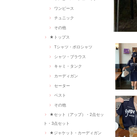
ワンピース
チュニック
その他
★トップス
Tシャツ・ポロシャツ
シャツ・ブラウス
キャミ・タンク
カーディガン
セーター
ベスト
その他
★セット（アップ）・2点セッ
ト・3点セット
★ジャケット・カーディガン