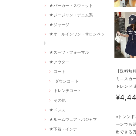
★パーカー・スウェット
★ジージャン・デニム系
★ジャージ
★オールインワン・サロンペッ
ト
★スーツ・フォーマル
★アウター
【送料無料
コート
ミニスカー
ダウンコート
トレンド 新
トレンチコート
¥4,4
その他
★ドレス
▪トレン
★ルームウェア・パジャマ
ーンでも
★下着・インナー
出できる