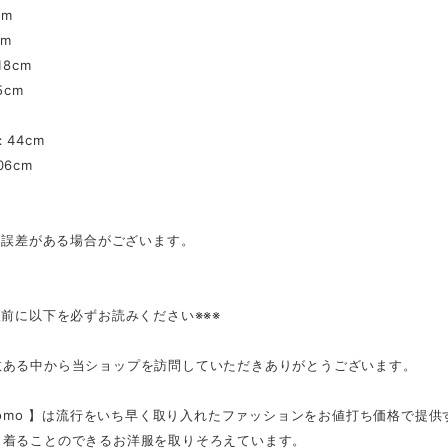
cm
cm
18cm
5cm
：44cm
6cm
mの誤差がある場合がございます。
入前に以下を必ずお読みください※※※
数ある中から当ショップを訪問していただきありがとうございます。
tmomo 】は流行をいち早く取り入れたファッションをお値打ち価格で提
く着ることのできるお洋服を取りそろえています。