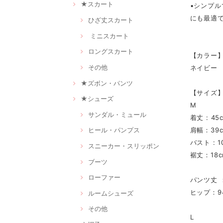
★スカート
▪シンプ
にも最適
ひざ丈スカート
ミニスカート
ロングスカート
【カラー
その他
ネイビー
★ズボン・パンツ
【サイズ
★シューズ
M
サンダル・ミュール
着丈 : 45
肩幅：39
ヒール・パンプス
バスト : 1
スニーカー・スリッポン
裾丈：18c
ブーツ
ローファー
パンツ丈 ：
ヒップ：9
ルームシューズ
その他
L