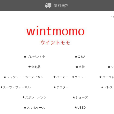
送料無料
H
★プレゼント中
★Q＆A
★全商品
★水着
★ワ
★ジャケット・カーディガン
★パーカー・スウェット
★ジージ
★スーツ・フォーマル
★アウター
★ドレス
★ズボン・パンツ
★シューズ
★スマホケース
★USED