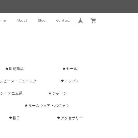
ome
About
Blog
Contact
★即納商品
★セール
ンピース・チュニック
★トップス
ャン・デニム系
★ジャージ
★ルームウェア・パジャマ
★帽子
★アクセサリー