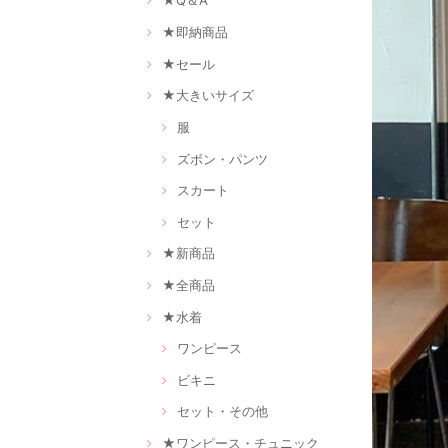
★Q＆A
★即納商品
★セール
★大きいサイズ
服
ズボン・パンツ
スカート
セット
★新商品
★全商品
★水着
ワンピース
ビキニ
セット・その他
★ワンピース・チュニック