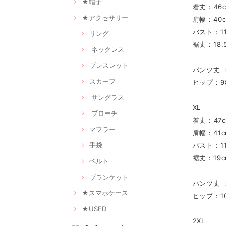
★帽子
着丈 : 46
★アクセサリー
肩幅：40
バスト : 1
リング
裾丈：18.
ネックレス
ブレスレット
パンツ丈 
スカーフ
ヒップ：9
サングラス
XL
ブローチ
着丈 : 47
マフラー
肩幅：41c
手袋
バスト : 1
裾丈：19c
ベルト
ブランケット
パンツ丈 
★スマホケース
ヒップ：10
★USED
2XL