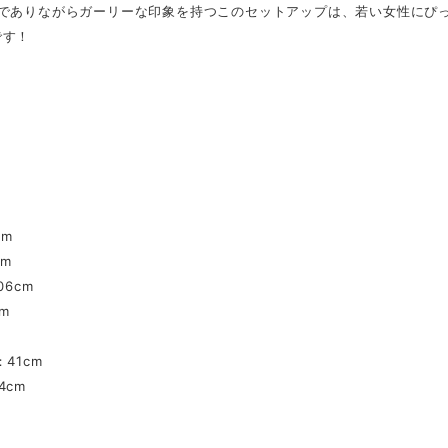
ルでありながらガーリーな印象を持つこのセットアップは、若い女性にぴ
です！
】
】
cm
cm
06cm
m
41cm
4cm