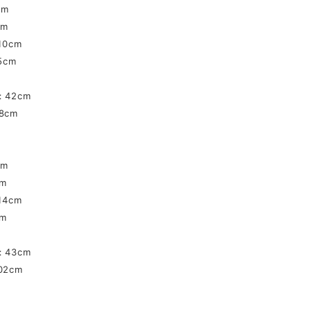
cm
cm
10cm
5cm
：42cm
8cm
cm
m
14cm
m
：43cm
2cm