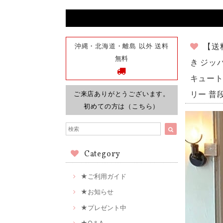
沖縄・北海道・離島 以外 送料
【送
無料
き ジッ
キュート 
ご来店ありがとうございます。
リー 普段
初めての方は（こちら）
Category
★ご利用ガイド
★お知らせ
★プレゼント中