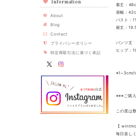
Information
着丈 : 48
肩幅：42
About
バスト : 1
Blog
裾丈：19.
Contact
パンツ丈 
プライバシーポリシー
ヒップ：10
特定商取引法に基づく表記
※1~3c
※※※ご購
この度は
【 win
毎日楽し