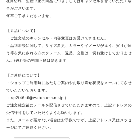
在庫切れ、生産中止の商品につきましてはキャンセルさせていただく場
合がございます。
何卒ご了承くださいませ。
【返品について】
・ご注文後のキャンセル・内容変更はお受けできません。
・品到着後に関して、サイズ変更、カラーやイメージが違う、実寸が違
う等を気にされる方のクレーム、返品、交換は一切お受けしておりませ
ん。(破れ等の初期不良は除きます)
【ご連絡について】
・ショップご利用時にあたりご案内やお取り寄せ状況をメールにてさせ
ていただいております。
（
sp2t46c9@watch.ocn.ne.jp
）
ご注文確定後にメールを配信させていただきますので、上記アドレスの
受信許可をしていただくようお願いします。
また、メールが届かない場合はお手数ですが、上記アドレス又はメッセ
ージにてご連絡ください。