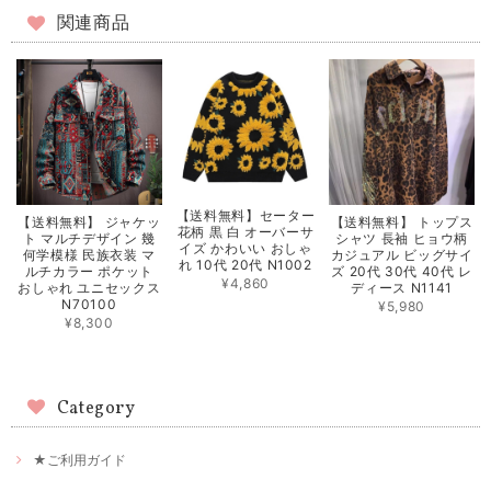
関連商品
【送料無料】セーター
【送料無料】 ジャケッ
【送料無料】 トップス
花柄 黒 白 オーバーサ
ト マルチデザイン 幾
シャツ 長袖 ヒョウ柄
イズ かわいい おしゃ
何学模様 民族衣装 マ
カジュアル ビッグサイ
れ 10代 20代 N1002
ルチカラー ポケット
ズ 20代 30代 40代 レ
¥4,860
おしゃれ ユニセックス
ディース N1141
N70100
¥5,980
¥8,300
Category
★ご利用ガイド