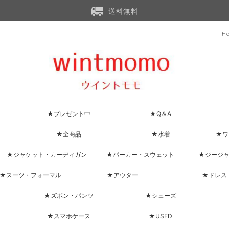
送料無料
H
★プレゼント中
★Q＆A
★全商品
★水着
★ワ
★ジャケット・カーディガン
★パーカー・スウェット
★ジージ
★スーツ・フォーマル
★アウター
★ドレス
★ズボン・パンツ
★シューズ
★スマホケース
★USED