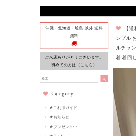
沖縄・北海道・離島 以外 送料
【送
無料
ンプル 
ルチャン 
ご来店ありがとうございます。
着 着回し
初めての方は（こちら）
Category
★ご利用ガイド
★お知らせ
★プレゼント中