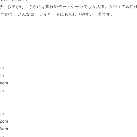
通学、お出かけ、さらには旅行やデートシーンでも大活躍。カジュアルに
ますので、どんなコーディネートにも合わせやすい一着です。
】
】
cm
cm
4cm
cm
cm
.2cm
8cm
cm