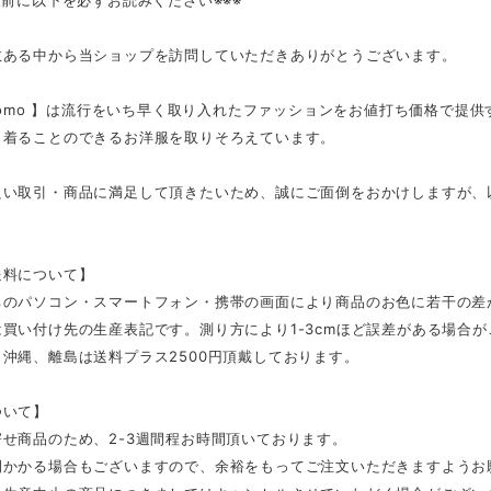
入前に以下を必ずお読みください※※※
数ある中から当ショップを訪問していただきありがとうございます。
tmomo 】は流行をいち早く取り入れたファッションをお値打ち価格で提
く着ることのできるお洋服を取りそろえています。
良い取引・商品に満足して頂きたいため、誠にご面倒をおかけしますが、
。
送料について】
ちのパソコン・スマートフォン・携帯の画面により商品のお色に若干の差
買い付け先の生産表記です。測り方により1-3cmほど誤差がある場合
沖縄、離島は送料プラス2500円頂戴しております。
ついて】
せ商品のため、2-3週間程お時間頂いております。
間かかる場合もございますので、余裕をもってご注文いただきますようお