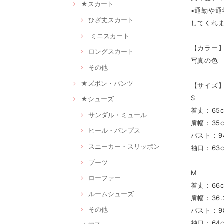
★スカート
▪通勤や
ひざ丈スカート
してくれ
ミニスカート
【カラー
ロングスカート
写真の色
その他
★ズボン・パンツ
【サイズ
S
★シューズ
着丈 : 65
サンダル・ミュール
肩幅 : 35
ヒール・パンプス
バスト : 9
スニーカー・スリッポン
袖口 : 63
ブーツ
M
ローファー
着丈 : 66
ルームシューズ
肩幅 : 36
その他
バスト : 9
袖口 : 64