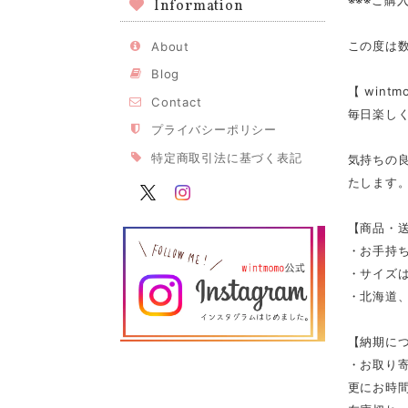
※※※ご購
Information
この度は
About
Blog
【 win
Contact
毎日楽し
プライバシーポリシー
特定商取引法に基づく表記
気持ちの
たします
【商品・
・お手持
・サイズは
・北海道、
【納期に
・お取り寄
更にお時