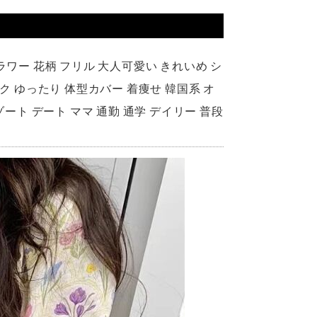
ラワー 花柄 フリル 大人可愛い きれいめ シ
ク ゆったり 体型カバー 着痩せ 韓国系 オ
リゾート デート ママ 通勤 通学 デイリー 普段