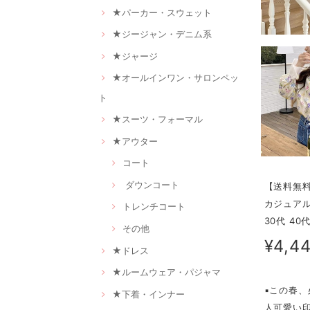
★パーカー・スウェット
★ジージャン・デニム系
★ジャージ
★オールインワン・サロンペッ
ト
★スーツ・フォーマル
★アウター
コート
ダウンコート
【送料無料
カジュアル
トレンチコート
30代 40
その他
¥4,4
★ドレス
★ルームウェア・パジャマ
▪この春
★下着・インナー
人可愛い