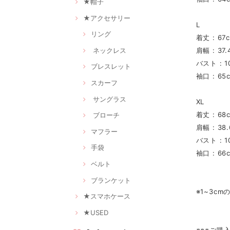
★帽子
★アクセサリー
L
リング
着丈 : 67
ネックレス
肩幅 : 37.
バスト : 1
ブレスレット
袖口 : 65
スカーフ
サングラス
XL
着丈 : 68
ブローチ
肩幅 : 38
マフラー
バスト : 1
手袋
袖口 : 66
ベルト
ブランケット
※1~3c
★スマホケース
★USED