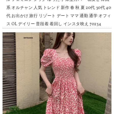
系 オルチャン 人気 トレンド 新作 春 秋 夏 20代 30代 40
代 お出かけ 旅行 リゾート デート ママ 通勤 通学 オフィ
ス OL デイリー 普段着 着回し インスタ映え 70234