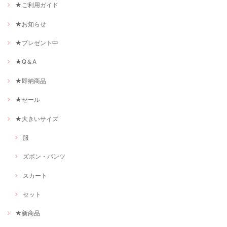
★ご利用ガイド
★お知らせ
★プレゼント中
★Q＆A
★即納商品
★セール
★大きいサイズ
服
ズボン・パンツ
スカート
セット
★新商品