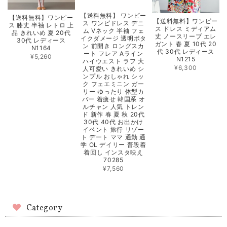
【送料無料】 ワンピー
【送料無料】ワンピー
【送料無料】ワンピー
ス ワンピドレス デニ
ス 膝丈 半袖 レトロ 上
ス ドレス ミディアム
ム Vネック 半袖 フェ
品 きれいめ 夏 20代
丈 ノースリーブ エレ
イクダメージ 透明ボタ
30代 レディース
ガント 春 夏 10代 20
ン 前開き ロングスカ
N1164
代 30代 レディース
ート フレア Aライン
¥5,260
N1215
ハイウエスト ラフ 大
¥6,300
人可愛い きれいめ シ
ンプル おしゃれ シッ
ク フェエミニン ガー
リー ゆったり 体型カ
バー 着痩せ 韓国系 オ
ルチャン 人気 トレン
ド 新作 春 夏 秋 20代
30代 40代 お出かけ
イベント 旅行 リゾー
ト デート ママ 通勤 通
学 OL デイリー 普段着
着回し インスタ映え
70285
¥7,560
Category