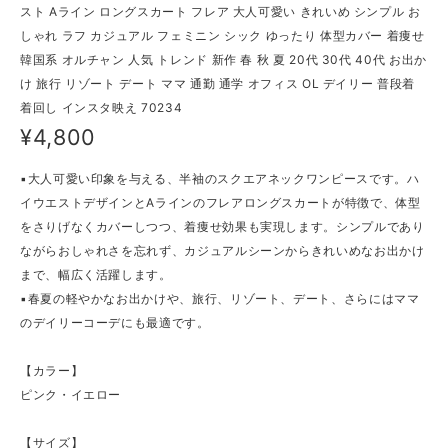
スト Aライン ロングスカート フレア 大人可愛い きれいめ シンプル お
しゃれ ラフ カジュアル フェミニン シック ゆったり 体型カバー 着痩せ
韓国系 オルチャン 人気 トレンド 新作 春 秋 夏 20代 30代 40代 お出か
け 旅行 リゾート デート ママ 通勤 通学 オフィス OL デイリー 普段着
着回し インスタ映え 70234
¥4,800
▪大人可愛い印象を与える、半袖のスクエアネックワンピースです。ハ
イウエストデザインとAラインのフレアロングスカートが特徴で、体型
をさりげなくカバーしつつ、着痩せ効果も実現します。シンプルであり
ながらおしゃれさを忘れず、カジュアルシーンからきれいめなお出かけ
まで、幅広く活躍します。
▪春夏の軽やかなお出かけや、旅行、リゾート、デート、さらにはママ
のデイリーコーデにも最適です。
【カラー】
ピンク・イエロー
【サイズ】