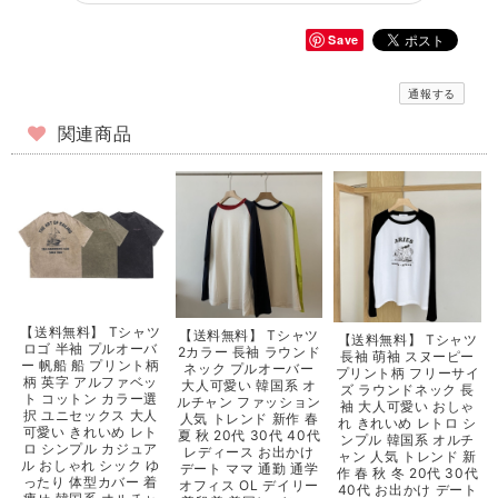
Save
通報する
関連商品
【送料無料】 Tシャツ
【送料無料】 Tシャツ
【送料無料】 Tシャツ
ロゴ 半袖 プルオーバ
2カラー 長袖 ラウンド
長袖 萌袖 スヌーピー
ー 帆船 船 プリント柄
ネック プルオーバー
プリント柄 フリーサイ
柄 英字 アルファベッ
大人可愛い 韓国系 オ
ズ ラウンドネック 長
ト コットン カラー選
ルチャン ファッション
袖 大人可愛い おしゃ
択 ユニセックス 大人
人気 トレンド 新作 春
れ きれいめ レトロ シ
可愛い きれいめ レト
夏 秋 20代 30代 40代
ンプル 韓国系 オルチ
ロ シンプル カジュア
レディース お出かけ
ャン 人気 トレンド 新
ル おしゃれ シック ゆ
デート ママ 通勤 通学
作 春 秋 冬 20代 30代
ったり 体型カバー 着
オフィス OL デイリー
40代 お出かけ デート