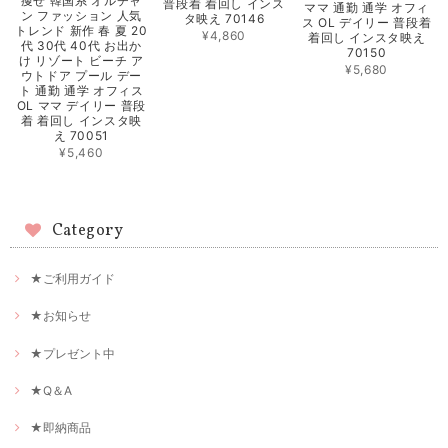
痩せ 韓国系 オルチャ
普段着 着回し インス
ママ 通勤 通学 オフィ
ン ファッション 人気
タ映え 70146
ス OL デイリー 普段着
トレンド 新作 春 夏 20
¥4,860
着回し インスタ映え
代 30代 40代 お出か
70150
け リゾート ビーチ ア
¥5,680
ウトドア プール デー
ト 通勤 通学 オフィス
OL ママ デイリー 普段
着 着回し インスタ映
え 70051
¥5,460
Category
★ご利用ガイド
★お知らせ
★プレゼント中
★Q＆A
★即納商品