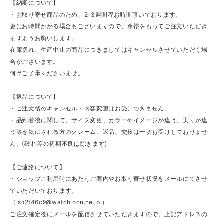
【納期について】
・お取り寄せ商品のため、2-3週間程お時間頂いております。
更にお時間かかる場合もございますので、余裕をもってご注文いただき
ますようお願いします。
在庫切れ、生産中止の商品につきましてはキャンセルさせていただく場
合がございます。
何卒ご了承くださいませ。
【返品について】
・ご注文後のキャンセル・内容変更はお受けできません。
・品到着後に関して、サイズ変更、カラーやイメージが違う、実寸が違
う等を気にされる方のクレーム、返品、交換は一切お受けしておりませ
ん。(破れ等の初期不良は除きます)
【ご連絡について】
・ショップご利用時にあたりご案内やお取り寄せ状況をメールにてさせ
ていただいております。
（
sp2t46c9@watch.ocn.ne.jp
）
ご注文確定後にメールを配信させていただきますので、上記アドレスの